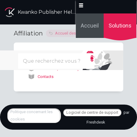
Kwanko Publisher Help Desk
Accueil
Solutions
Affiliation
Accueil des solutions
Affiliation par Kwanko
2
L'affiliation, comment ça marche ?
Contacts
Politique concernant les
Logiciel de centre de support
par
cookies
Freshdesk