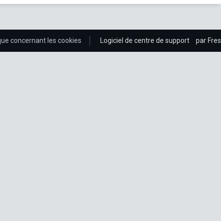
ique concernant les cookies
Logiciel de centre de support
par Fre