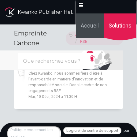
Kwanko Publisher Help Desk
Accueil
Solutions
Empreinte
Accueil des solutions
RSE
Carbone
Calculateur empreinte carbone
Chez Kwanko, nous sommes fiers d'être à
l'avant-garde en matière d'innovation et de
responsabilité sociale. Dans le cadre de nos
engagements RSE...
Mar, 10 Déc., 2024 à 11:30 H
Politique concernant les
Logiciel de centre de support
par