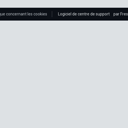
ique concernant les cookies
Logiciel de centre de support
par Fre